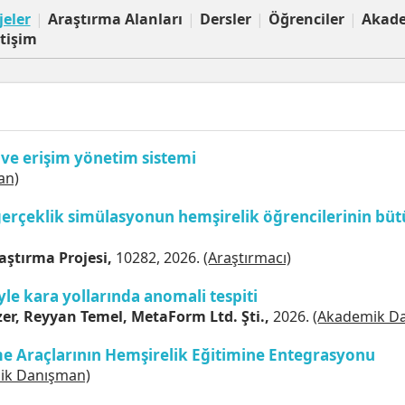
jeler
|
Araştırma Alanları
|
Dersler
|
Öğrenciler
|
Akad
etişim
 ve erişim yönetim sistemi
an)
gerçeklik simülasyonun hemşirelik öğrencilerinin bü
raştırma Projesi,
10282, 2026.
(Araştırmacı)
e kara yollarında anomali tespiti
er, Reyyan Temel, MetaForm Ltd. Şti.,
2026.
(Akademik D
e Araçlarının Hemşirelik Eğitimine Entegrasyonu
ik Danışman)