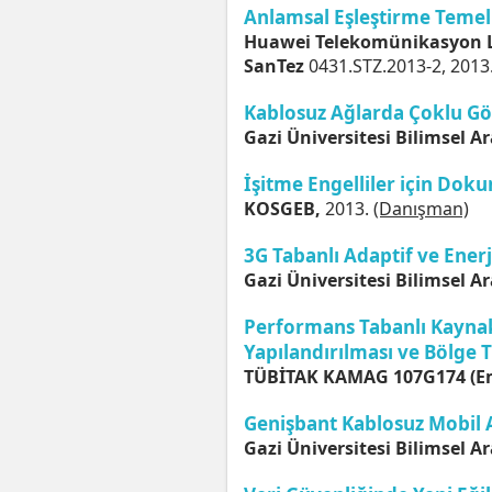
Anlamsal Eşleştirme Teme
Huawei Telekomünikasyon Ltd
SanTez
0431.STZ.2013-2, 2013
Kablosuz Ağlarda Çoklu Gö
Gazi Üniversitesi Bilimsel Ar
İşitme Engelliler için Do
KOSGEB,
2013.
(Danışman)
3G Tabanlı Adaptif ve Enerj
Gazi Üniversitesi Bilimsel Ar
Performans Tabanlı Kaynak 
Yapılandırılması ve Bölge 
TÜBİTAK KAMAG
107G174 (Em
Genişbant Kablosuz Mobil A
Gazi Üniversitesi Bilimsel Ar