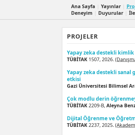
Ana Sayfa
|
Yayınlar
|
Pro
Deneyim
|
Duyurular
|
İl
PROJELER
Yapay zeka destekli kimlik
TÜBİTAK
1507, 2026.
(Danışm
Yapay zeka destekli sanal 
etkisi
Gazi Üniversitesi Bilimsel A
Çok modlu derin öğrenmeyl
TÜBİTAK
2209-B,
Aleyna Benz
Dijital Öğrenme ve Öğretm
TÜBİTAK
2237, 2025.
(Akadem