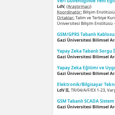
Veri Güvenliğinde Yeni Eği
LdV,
(Araştırmacı)
Koordinatör:
Bilişim Enstitüsü
Ortaklar:
Talim ve Terbiye Kuru
Üniversitesi Bilişim Enstitüsü
GSM/GPRS Tabanlı Kablosuz A
Gazi Üniversitesi Bilimsel Ar
Yapay Zeka Tabanlı Sorgu İ
Gazi Üniversitesi Bilimsel Ar
Yapay Zeka Eğitimi ve Uyg
Gazi Üniversitesi Bilimsel Ar
Elektronik/Bilgisayar Tekno
LdV II,
TR/04/A/F/EX 1-23, Var
GSM Tabanlı SCADA Sistem
Gazi Üniversitesi Bilimsel Ar