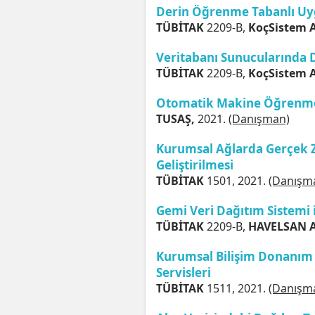
Derin Öğrenme Tabanlı Uy
TÜBİTAK
2209-B,
KoçSistem A
Veritabanı Sunucularında 
TÜBİTAK
2209-B,
KoçSistem A
Otomatik Makine Öğrenme
TUSAŞ,
2021.
(Danışman)
Kurumsal Ağlarda Gerçek Z
Geliştirilmesi
TÜBİTAK
1501, 2021.
(Danışm
Gemi Veri Dağıtım Sistemi 
TÜBİTAK
2209-B,
HAVELSAN A
Kurumsal Bilişim Donanım 
Servisleri
TÜBİTAK
1511, 2021.
(Danışm