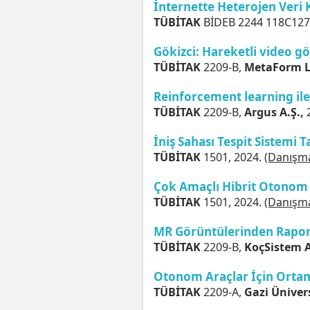
İnternette Heterojen Veri
TÜBİTAK
BİDEB 2244 118C127
Gökizci: Hareketli video g
TÜBİTAK
2209-B,
MetaForm Lt
Reinforcement learning ile 
TÜBİTAK
2209-B,
Argus A.Ş.,
İniş Sahası Tespit Sistemi 
TÜBİTAK
1501, 2024.
(Danışm
Çok Amaçlı Hibrit Otonom 
TÜBİTAK
1501, 2024.
(Danışm
MR Görüntülerinden Rapo
TÜBİTAK
2209-B,
KoçSistem A
Otonom Araçlar İçin Orta
TÜBİTAK
2209-A,
Gazi Ünivers