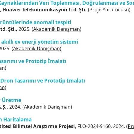
 Kaynaklarından Veri Toplanması, Doğrulanması ve S
,
Huawei Telekomünikasyon Ltd. Şti.
(Proje Yürütücüsü)
örüntülerinde anomali tespiti
d. Şti.,
2025.
(Akademik Danışman)
akıllı ev enerji yönetim sistemi
2025.
(Akademik Danışman)
Tasarımı ve Prototip İmalatı
an)
Dron Tasarımı ve Prototip İmalatı
an)
r Üretme
.Ş.,
2024.
(Akademik Danışman)
m Haritalama
itesi Bilimsel Araştırma Projesi,
FLO-2024-9160, 2024.
(Pr