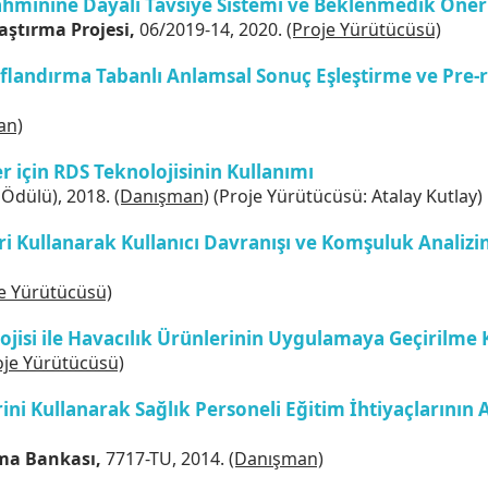
Tahminine Dayalı Tavsiye Sistemi ve Beklenmedik Öne
aştırma Projesi,
06/2019-14, 2020.
(Proje Yürütücüsü)
ıflandırma Tabanlı Anlamsal Sonuç Eşleştirme ve Pre
an)
er için RDS Teknolojisinin Kullanımı
 Ödülü), 2018.
(Danışman)
(Proje Yürütücüsü: Atalay Kutlay)
i Kullanarak Kullanıcı Davranışı ve Komşuluk Analizi
je Yürütücüsü)
ojisi ile Havacılık Ürünlerinin Uygulamaya Geçirilme K
oje Yürütücüsü)
ni Kullanarak Sağlık Personeli Eğitim İhtiyaçlarının An
nma Bankası,
7717-TU, 2014.
(Danışman)