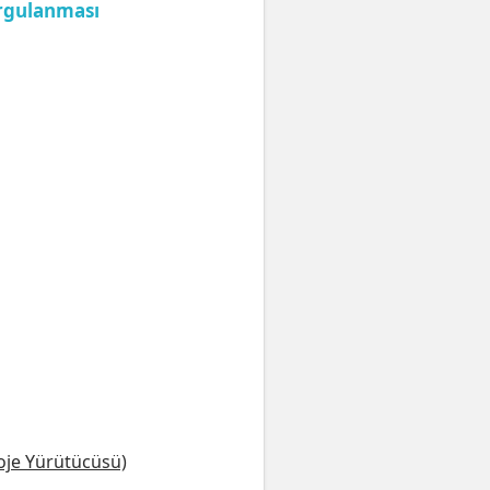
orgulanması
oje Yürütücüsü)