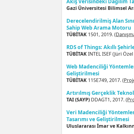
Akış Verisindeki Dağılım 
Gazi Üniversitesi Bilimsel Ar
Derecelendirilmiş Alan Sın
Sahip Web Arama Motoru
TÜBİTAK
1501, 2019.
(Danışm
RDS of Things: Akıllı Şehirl
TÜBİTAK
INTEL ISEF (Jüri Özel
Web Madenciliği Yöntemler
Geliştirilmesi
TÜBİTAK
115E749, 2017.
(Pro
Artırılmış Gerçeklik Teknol
TAI (SAYP)
DDAGT1, 2017.
(Pr
Veri Madenciliği Yöntemleri
Tasarımı ve Geliştirilmesi
Uluslararası İmar ve Kalkı