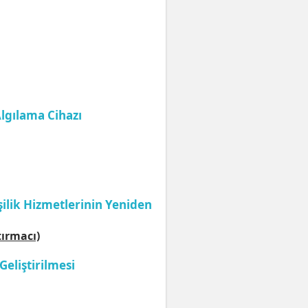
lgılama Cihazı
ilik Hizmetlerinin Yeniden
tırmacı)
eliştirilmesi