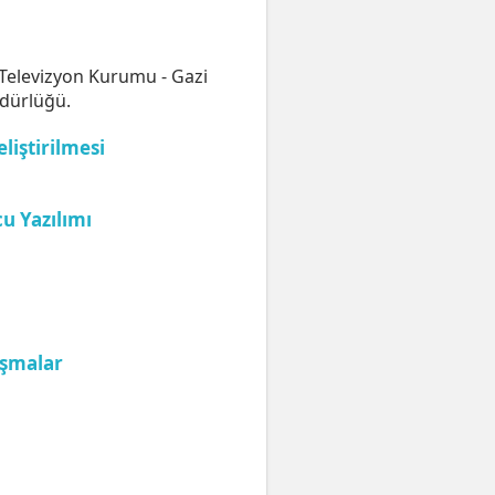
o Televizyon Kurumu - Gazi
üdürlüğü.
liştirilmesi
u Yazılımı
ışmalar