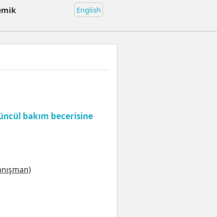
emik
English
tüncül bakım becerisine
anışman)