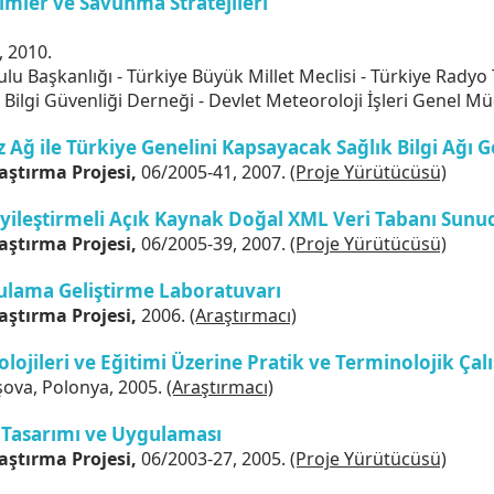
limler ve Savunma Stratejileri
, 2010.
lu Başkanlığı - Türkiye Büyük Millet Meclisi - Türkiye Rady
 - Bilgi Güvenliği Derneği - Devlet Meteoroloji İşleri Genel M
ğ ile Türkiye Genelini Kapsayacak Sağlık Bilgi Ağı Ge
aştırma Projesi,
06/2005-41, 2007.
(Proje Yürütücüsü)
yileştirmeli Açık Kaynak Doğal XML Veri Tabanı Sunuc
aştırma Projesi,
06/2005-39, 2007.
(Proje Yürütücüsü)
ulama Geliştirme Laboratuvarı
aştırma Projesi,
2006.
(Araştırmacı)
lojileri ve Eğitimi Üzerine Pratik ve Terminolojik Çal
şova, Polonya, 2005.
(Araştırmacı)
 Tasarımı ve Uygulaması
aştırma Projesi,
06/2003-27, 2005.
(Proje Yürütücüsü)