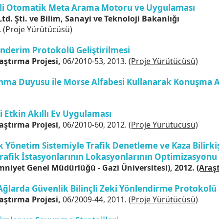
lli Otomatik Meta Arama Motoru ve Uygulaması
. Şti. ve Bilim, Sanayi ve Teknoloji Bakanlığı
.
(Proje Yürütücüsü)
nderim Protokolü Geliştirilmesi
aştırma Projesi,
06/2010-53, 2013.
(Proje Yürütücüsü)
kunma Duyusu ile Morse Alfabesi Kullanarak Konuşma A
i Etkin Akıllı Ev Uygulaması
aştırma Projesi,
06/2010-60, 2012.
(Proje Yürütücüsü)
Yönetim Sistemiyle Trafik Denetleme ve Kaza Bilirkiş
Trafik İstasyonlarının Lokasyonlarının Optimizasyonu
niyet Genel Müdürlüğü - Gazi Üniversitesi), 2012.
(Araş
ğlarda Güvenlik Bilinçli Zeki Yönlendirme Protokolü G
aştırma Projesi,
06/2009-44, 2011.
(Proje Yürütücüsü)