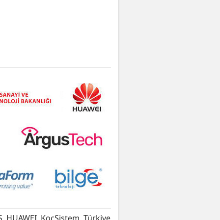
AŞ, HUAWEI, KoçSistem, Türkiye