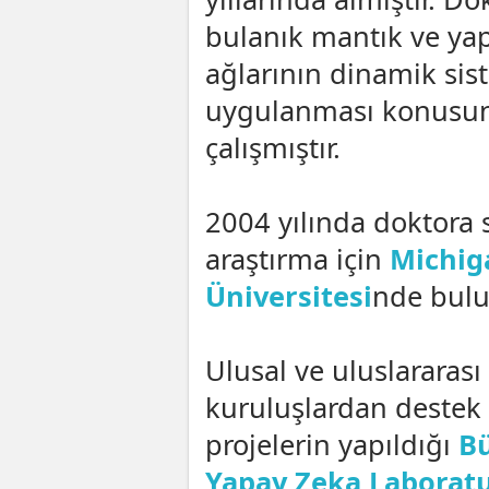
bulanık mantık ve yap
ağlarının dinamik sis
uygulanması konusu
çalışmıştır.
2004 yılında doktora 
araştırma için
Michig
Üniversitesi
nde bulu
Ulusal ve uluslararası
kuruluşlardan destek
projelerin yapıldığı
Bü
Yapay Zeka Laboratu