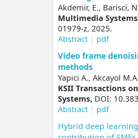
Akdemir, E., Barisci, 
Multimedia Systems
01979-z, 2025.
Abstract
|
pdf
Video frame denois
methods
Yapıcı A., Akcayol M.A
KSII Transactions o
Systems,
DOI: 10.383
Abstract
|
pdf
Hybrid deep learning
contribution of SMEs