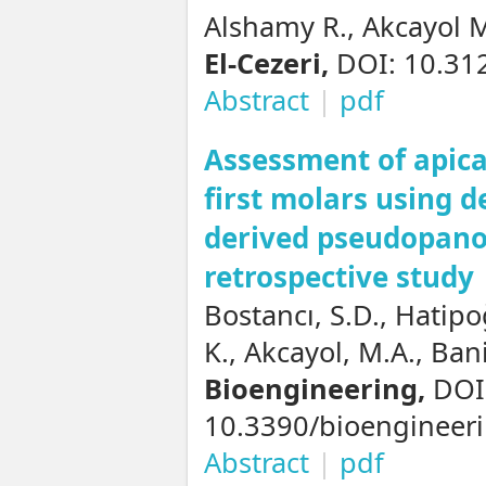
Alshamy R., Akcayol M
El-Cezeri,
DOI: 10.312
Abstract
|
pdf
Assessment of apic
first molars using d
derived pseudopano
retrospective study
Bostancı, S.D., Hatip
K., Akcayol, M.A., Ban
Bioengineering,
DOI
10.3390/bioengineer
Abstract
|
pdf