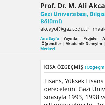
Prof. Dr. M. Ali Akc
Gazi Üniversitesi,
Bilgi
Bölümü
akcayol@gazi.edu.tr, ma
Ana Sayfa
|
Yayınlar
|
Projeler
|
A
Öğrenciler
|
Akademik Deneyim
Merkezi
KISA ÖZGEÇMİŞ
(Özgeçmi
Lisans, Yüksek Lisans
derecelerini Gazi Üni
sırasıyla 1993, 1998 
yıllarında almıştır. Do