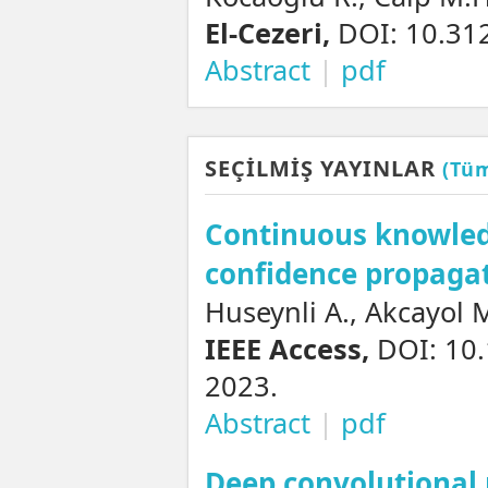
El-Cezeri,
DOI: 10.312
Abstract
|
pdf
SEÇİLMİŞ YAYINLAR
(Tüm
Continuous knowled
confidence propaga
Huseynli A., Akcayol 
IEEE Access,
DOI: 10.
2023.
Abstract
|
pdf
Deep convolutional