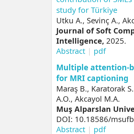
study for Türkiye
Utku A., Sevinç A., Ak
Journal of Soft Comp
Intelligence,
2025.
Abstract
|
pdf
Multiple attention-
for MRI captioning
Maraş B., Karatorak S
A.O., Akcayol M.A.
Muş Alparslan Univer
DOI: 10.18586/msufb
Abstract
|
pdf