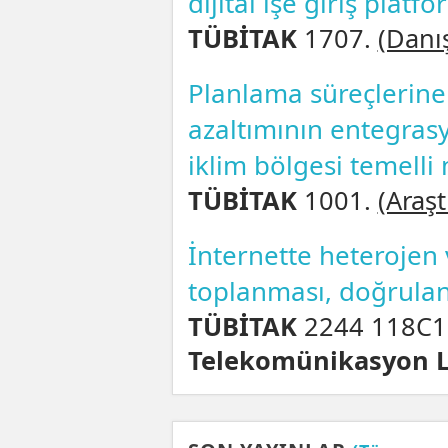
dijital işe giriş platf
TÜBİTAK
1707.
(Danı
Planlama süreçlerine k
azaltımının entegrasy
iklim bölgesi temelli
TÜBİTAK
1001.
(Araşt
İnternette heterojen 
toplanması, doğrula
TÜBİTAK
2244 118C1
Telekomünikasyon Lt