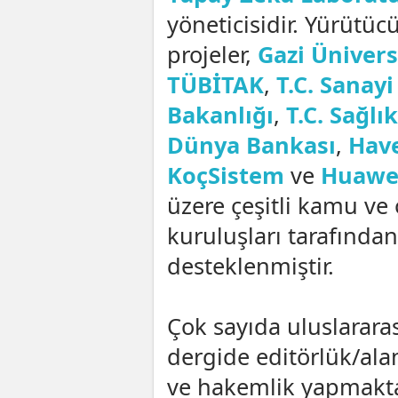
yöneticisidir. Yürütü
projeler,
Gazi Ünivers
TÜBİTAK
,
T.C. Sanayi
Bakanlığı
,
T.C. Sağlı
Dünya Bankası
,
Hav
KoçSistem
ve
Huawe
üzere çeşitli kamu ve 
kuruluşları tarafından
desteklenmiştir.
Çok sayıda uluslararas
dergide editörlük/ala
ve hakemlik yapmakt